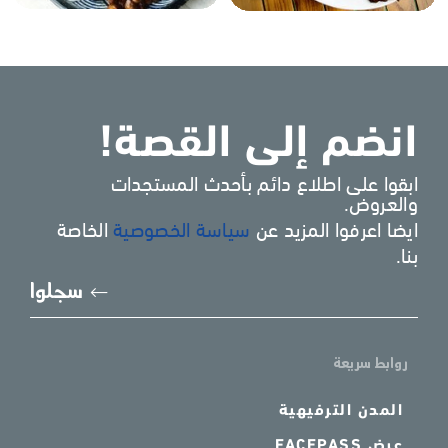
انضم إلى القصة!
ابقوا على اطلاع دائم بأحدث المستجدات
والعروض.
ايضا اعرفوا المزيد عن
سياسة الخصوصية
الخاصة
بنا.
يُرجى
سجلوا
إدخا
بريد
الإل
روابط سريعة
المدن الترفيهية
عرض FACEPASS