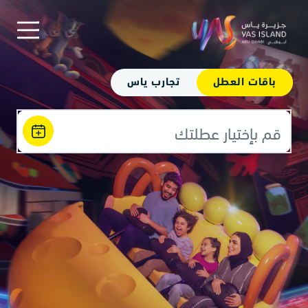
باقات العطل
تجارب ياس
قم بإختيار عطلتك