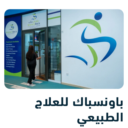
باونسباك للعلاج
الطبيعي