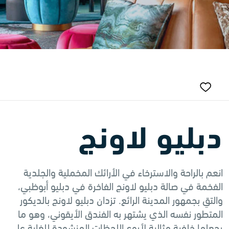
دبليو لاونج
انعم بالراحة والاسترخاء في الأرائك المخملية والجلدية
الفخمة في صالة دبليو لاونج الفاخرة في دبليو أبوظبي،
والتقِ بجمهور المدينة الرائع. تزدان دبليو لاونج بالديكور
المتطور نفسه الذي يشتهر به الفندق الأيقوني، وهو ما
يجعلها خلفية مثالية لأروع اللحظات المنشودة للغاية على