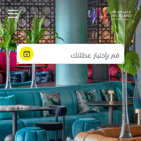
قم بإختيار عطلتك