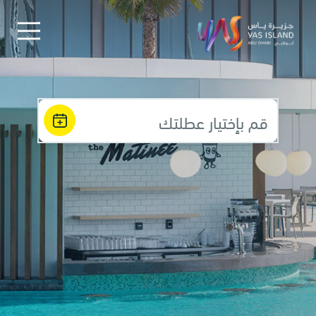
قم بإختيار عطلتك