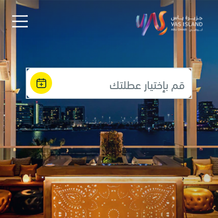
قم بإختيار عطلتك