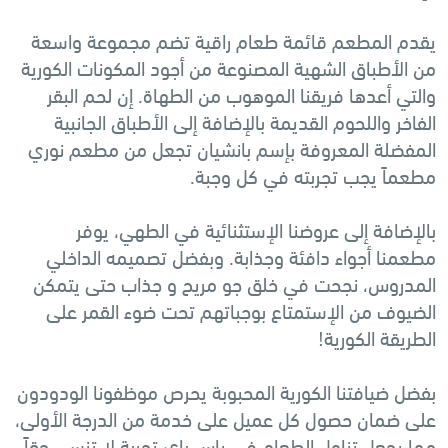
يقدم المطعم قائمة طعام راقية تضم مجموعة واسعة
من الأطباق الشهية المصنوعة من أجود المكونات الكورية
والتي أعدها فريقنا الموهوب من الطهاة. إن لحم البقر
الفاخر واللحوم القديمة بالإضافة إلى الأطباق الجانبية
المفضلة المعروفة بإسم بانشيان تجعل من مطعم نوري
مطعماً يجب تجربته في كل وجبة.
بالإضافة إلى عروضنا الإستثنائية في الطهي، يوفر
مطعمنا أجواء دافئة وجذابة. وبفضل تصميمه الداخلي
المدروس، نجحت في خلق جو مريح و جذاب حتى يتمكن
الضيوف من الإستمتاع بوجباتهم تحت ضوء القمر على
الطريقة الكورية!
بفضل ضيافتنا الكورية المحبوبة يحرص موظفونا الودودون
على ضمان حصول كل عميل على خدمة من الدرجة الأولى،
مما يجعل تناول الطعام في ياس باي تجربة لا تنسى حقاً.