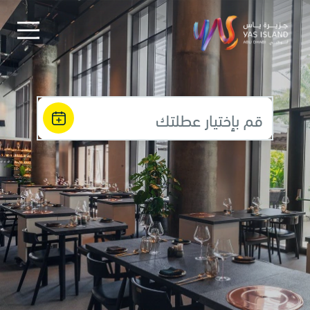
قم بإختيار عطلتك