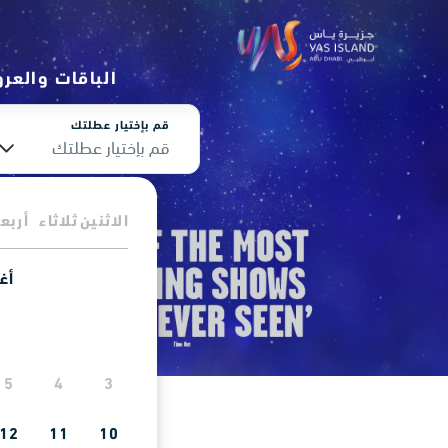
الباقات والعر
قم بإختيار عطلتك
قم بإختيار عطلتك
الاثنين
ثلاثاء
أربعا
أغس
5
4
3
12
11
10