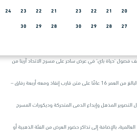
24
23
22
21
23
22
21
20
عرض 'حياة باي' ال
30
29
28
30
29
28
27
رة ياس!
شف فصول 'حياة باي' في عرض ساحر على مسرح الاتحاد آرينا من
بعد تحطم السفينة في وسط المحيط الهادئ، ينجو 'باي' البالغ من العمر 16 عامًا على متن قارب إنقاذ ومعه أربعة رفاق –
التصوير المذهل وإبداع الدمى المتحركة وديكورات المسرح
لعالمية، بالإضافة إلى تذاكر حضور العرض من الفئة الذهبية أو