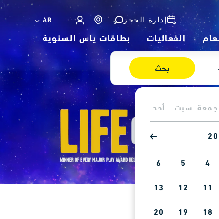
إدارة الحجز
AR
عام
الفعاليات
بطاقات ياس السنوية
بحث
جمعة
سبت
أحد
6
5
4
13
12
11
20
19
18