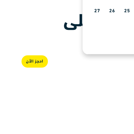
27
26
25
حائز على
احجز الأن