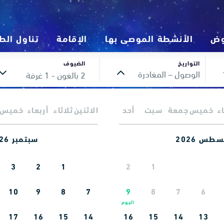
وض
الأنشطة الموصى بها
الإقامة
تناول الط
التواريخ
الضيوف
الوصول – المغادرة
2 بالغون
- 1 غرفة
يُرجى إدخال تاريخ تسجيل الوصول
ء
خميس
جمعة
سبت
أحد
الاثنين
ثلاثاء
أربعاء
خميس
طس 2026
سبتمبر 2026
3
2
1
2
1
10
9
8
7
9
8
7
6
17
16
15
14
16
15
14
13