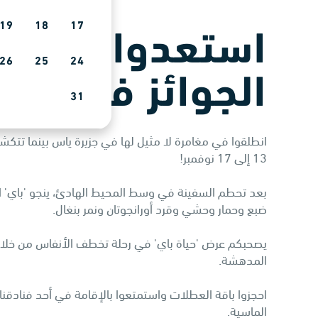
19
18
17
استعدوا لحضور 
26
25
24
الجوائز في جزي
31
انطلقوا في مغامرة لا مثيل لها في جزيرة ياس بينما تتك
13 إلى 17 نوفمبر!
ضبع وحمار وحشي وقرد أورانجوتان ونمر بنغال.
يصحبكم عرض 'حياة باي' في رحلة تخطف الأنفاس من خلال 
المدهشة.
احجزوا باقة العطلات واستمتعوا بالإقامة في أحد فنادقنا ا
الماسية.