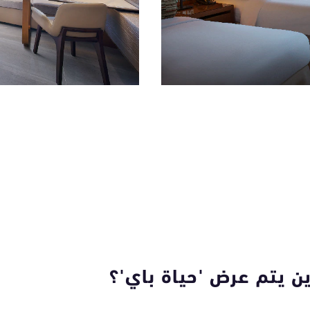
ين يتم عرض 'حياة باي'؟