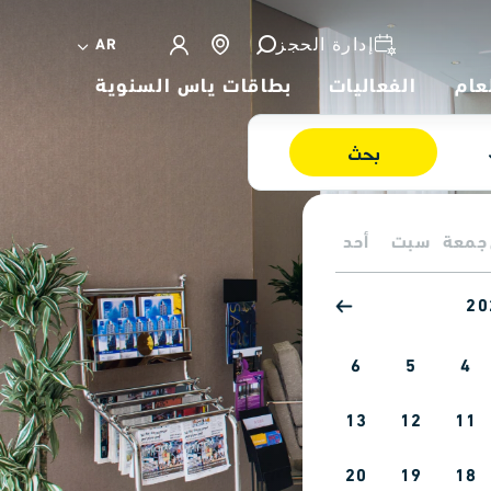
إدارة الحجز
AR
عام
الفعاليات
بطاقات ياس السنوية
بحث
جمعة
سبت
أحد
6
5
4
13
12
11
20
19
18