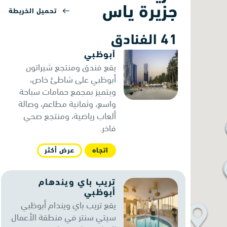
جزيرة ياس
تحميل الخريطة
اتجاه
عرض أكثر
41 الفنادق
فندق ومنتجع شيراتون
أبوظبي
يقع فندق ومنتجع شيراتون
أبوظبي على شاطئ خاص،
ويتميز بمجمع حمامات سباحة
واسع، وثمانية مطاعم، وصالة
ألعاب رياضية، ومنتجع صحي
فاخر.
اتجاه
عرض أكثر
تريب باي ويندهام
أبوظبي
يقع تريب باي ويندام أبوظبي
سيتي سنتر في منطقة الأعمال