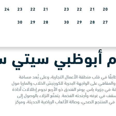
24
23
22
21
23
22
21
20
30
29
28
30
29
28
27
م أبوظبي سيتي س
 تريب باي ويندام أبوظبي سيتي سنتر المكون من 20 طابقًا في قلب منطقة الأعمال التجارية، وعلى بُعد مسافة
المقاهي على الواجهة البحرية للكورنيش الخلاب والماريا مول
ب المشوقة في جزيرة ياس. يوفر الفندق ذو الأربع نجوم إطلالات أخاذة
سقف في غرفه وأجنحته الفخمة. يتمتّع النزلاء بالوصول إلى
ي المنتجع الصحي، وصالة الألعاب الرياضية الحديثة، ومركز