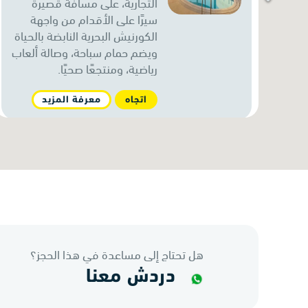
التجارية، على مسافة قصيرة
سيرًا على الأقدام من واجهة
الكورنيش البحرية النابضة بالحياة
ويضم حمام سباحة، وصالة ألعاب
رياضية، ومنتجعًا صحيًا.
اتجاه
معرفة المزيد
ريكسوس بريميوم جزيرة
السعديات
ريكسوس بريميوم جزيرة
السعديات مستوحى من القصر
العثماني، ويتميز بشاطئ خاص
و10 مطاعم وحديقة مائية
خاصة به ومنتجع صحي فاخر.
هل تحتاج إلى مساعدة في هذا الحجز؟
اتجاه
عرض أكثر
دردش معنا