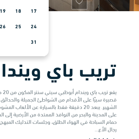
يقع فندق كونراد أبوظبي أبراج
19
18
17
الاتحاد الفخم على الكورنيش
ويضم 12 مطعمًا هي الأعلى
تصنيفًا، ومنتجعًا صحيًا، وثلاثة
26
25
24
حمامات سباحة، وشاطئًا خاصًا.
31
اتجاه
عرض أكثر
تريب باي ويندا
فندق باب القصر
يزخر فندق الخمس نجوم باب
القصر، المتربّع على شاطئ خاص
يقع
في الواجهة البحرية الحصرية
قصيرة سيرًا على الأقدام من الشواطئ الجميلة والحدائق و
لكورنيش أبوظبي، بالتصاميم
الشهير. يبعد 20 دقيقة فقط بالسيارة عن الألعا
العربية.
على المدينة والبحر من النوافذ الممتدة من الأرضية إلى ال
حمام السباحة في الهواء الطلق، وجلسات التدليك المبهج ف
اتجاه
عرض أكثر
رجال الأع...