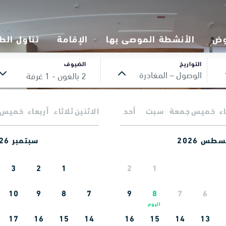
وض
الأنشطة الموصى بها
الإقامة
تناول الط
التواريخ
الضيوف
الوصول – المغادرة
2 بالغون
- 1 غرفة
يُرجى إدخال تاريخ تسجيل الوصول
ء
خميس
جمعة
سبت
أحد
الاثنين
ثلاثاء
أربعاء
خميس
طس 2026
سبتمبر 2026
3
2
1
2
1
10
9
8
7
9
8
7
6
17
16
15
14
16
15
14
13