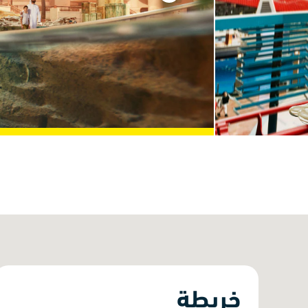
جراند ميلينيوم الوحدة
فضلاً عن إمكانية الوصول
المباشر إلى المركز التجاري
الشهير، يسعد فندق جراند
ميلينيوم الوحدة نزلاءه بأكبر نادٍ
صحي في المدينة، وردهة
للأطفال وخمسة مطاعم أنيقة.
اتجاه
عرض أكثر
منتجع جميرا جزيرة
السعديات
يقع جميرا في منتجع جزيرة
السعديات على شاطئ خاص،
وهو منتجع صديق للبيئة من فئة
المنتجعات الخمس نجوم ويضم
منتجعًا صحيًا (سبا) حائز على
جوائز.
خريطة