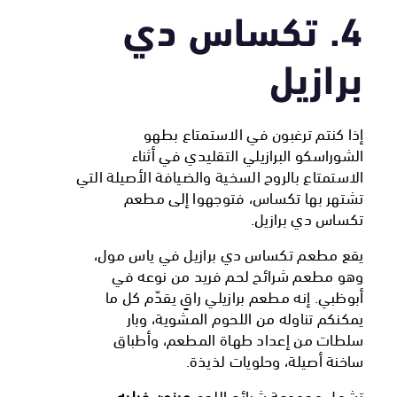
4. تكساس دي
برازيل
إذا كنتم ترغبون في الاستمتاع بطهو
الشوراسكو البرازيلي التقليدي في أثناء
الاستمتاع بالروح السخية والضيافة الأصيلة التي
تشتهر بها تكساس، فتوجهوا إلى مطعم
تكساس دي برازيل.
يقع مطعم تكساس دي برازيل في ياس مول،
وهو مطعم شرائح لحم فريد من نوعه في
أبوظبي. إنه مطعم برازيلي راقٍ يقدّم كل ما
يمكنكم تناوله من اللحوم المشوية، وبار
سلطات من إعداد طهاة المطعم، وأطباق
ساخنة أصيلة، وحلويات لذيذة.
تشمل مجموعة شرائح اللحم
مينون فيليه،