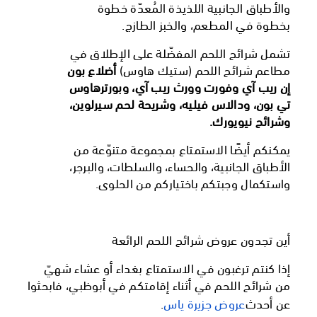
والأطباق الجانبية اللذيذة المُعدّة خطوة
بخطوة في المطعم، والخبز الطازج.
تشمل شرائح اللحم المفضّلة على الإطلاق في
مطاعم شرائح اللحم (ستيك هاوس)
أضلاع بون
إن ريب آي وفورت وورث ريب آي، وبورترهاوس
تي بون، ودالاس فيليه، وشريحة لحم سيرلوين،
وشرائح نيويورك.
يمكنكم أيضًا الاستمتاع بمجموعة متنوّعة من
الأطباق الجانبية، والحساء، والسلطات، والبرجر،
واستكمال وجبتكم باختياركم من الحلوى.
أين تجدون عروض شرائح اللحم الرائعة
إذا كنتم ترغبون في الاستمتاع بغداء أو عشاء شهيّ
من شرائح اللحم في أثناء إقامتكم في أبوظبي، فابحثوا
عن أحدث
عروض جزيرة ياس
.