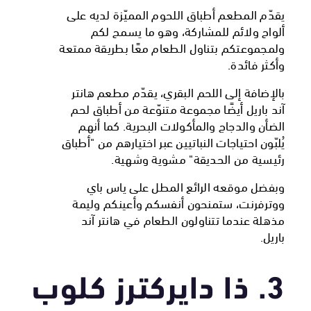
يقدّم المطعم أطباق اللحوم المميّزة لديه على
ألواح ولائم للمشاركة، وهو ما يسمح لكم
ولمجموعتكم بتناول الطعام معًا بطريقة ممتعة
وأكثر فائدة.
بالإضافة إلى اللحم البقري، يقدّم مطعم هانتر
آند باريل أيضًا مجموعة متنوّعة من أطباق لحم
الضأن والدجاج والمأكولات البحرية. كما أنهم
يُلبّون احتياجات النباتيين عبر اختيارهم من "أطباق
رئيسية من الحديقة" مشوية وشهية.
وبفضل موقعه الرائع المطل على ياس باي
ووترفرنت، ستمنحون أنفسكم وأعينكم وليمة
مذهلة عندما تتناولون الطعام في هانتر آند
باريل.
3. ذا دايركترز كلوب