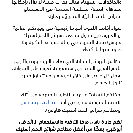
والمأكولات الشهية، هناك تجارب قليلة لا يزال بإمكانها
مضاهاة المتعة المطلقة المتمثلة في الاستمتاع
بشرائح اللحم الطريّة المطهوّة بعناية.
سواء أكانت اللحوم أطباقاً رئيسية في وجباتكم العادية
أو العابرة، فإن دخول مطعم لشرائح اللحم (ستيك
هاوس) يشبه الشروع في رحلة تسودها النكهة ولا
حدود فيها للاكتفاء.
بدءًا من الروائح الجذابة التي تغلف الهواء ووصولاً إلى
اللحم البقري اللذيذ في سيمفونية تُعزف على الشواية،
يعمل كل عنصر على خلق تجربة مبهجة تتجاوز مجرد
تناول الطعام.
يمكنكم الاستمتاع بهذه التجارب المبهجة في أثناء
الاستمتاع بوجبة فاخرة في أحد
مطاعم جزيرة ياس
ومطاعم شرائح اللحم (ستيك هاوس).
تضم جزيرة ياس، مركز الترفيه والاستجمام الرائد في
أبوظبي، بعضًا من أفضل مطاعم شرائح اللحم (ستيك