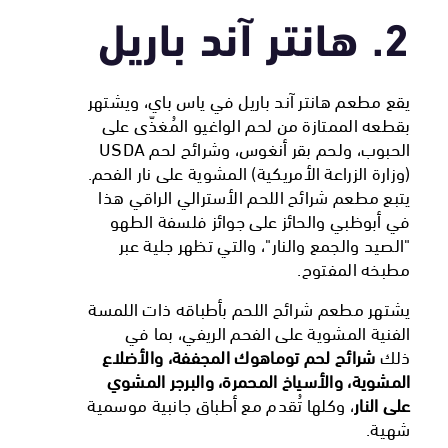
2. هانتر آند باريل
يقع مطعم هانتر آند باريل في ياس باي، ويشتهر
بقطعه الممتازة من لحم الواغيو المُغذّى على
الحبوب، ولحم بقر أنغوس، وشرائح لحم USDA
(وزارة الزراعة الأمريكية) المشوية على نار الفحم.
يتبع مطعم شرائح اللحم الأسترالي الراقي هذا
في أبوظبي والحائز على جوائز فلسفة الطهو
"الصيد والجمع والنار"، والتي تظهر جلية عبر
مطبخه المفتوح.
يشتهر مطعم شرائح اللحم بأطباقه ذات اللمسة
الفنية المشوية على الفحم الريفي، بما في
ذلك
شرائح لحم توماهوك المجففة، والأضلاع
المشوية، والأسياخ المحمرة، والبرجر المشوي
على النار
، وكلها تُقدم مع أطباق جانبية موسمية
شهية.