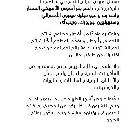
تشمل عروض شرائح اللحم في مطعم ذا
دايركترز كلوب
لحم بقر أنغوس الأمريكي الممتاز
ولحم بقر واغيو فيليه مينيون الأسترالي،
وستريبلوين نيويورك، وريب آي.
وباعتباره واحدًا من أفضل مطاعم شرائح
اللحم في أبوظبي، يقدّم المطعم أيضًا شرائح
لحم الشاتوبرياند وشرائح لحم توماهوك مع
اختيارك من طبقين جانبين.
بالإضافة إلى ذلك، لديهم مجموعة ممتازة من
المأكولات البحرية والدجاج ولحم الضأن
والأطباق النباتية والسلطات والحلويات
والكوكتيلات.
ترقّبوا عروض أشهر الطهاة على مستوى العالم
وهم ينتشرون في كل ركن من المطبخ، إذا كنتم
ترغبون في رؤيتهم مباشرة وهم يعدّون روائع
الطهو.