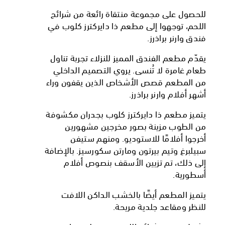
للحصول على مجموعة منتقاة رائعة من شرائح
اللحم، توجهوا إلى مطعم ذا دايركترز كلوب في
فندق وارنر براذرز.
يقدّم مطعم الفندق المميز للنزلاء تجربة تناول
طعام غامرة لا تُنسى. يروي التصميم الداخلي
من المطعم قصص الأشخاص الذين يقفون وراء
أشهر أفلام وارنر براذرز.
يتميز مطعم ذا دايركترز كلوب بجدران مكشوفة
من الطوب مزينة بصور مخرجين مشهورين
أخرجوا أفلامًا للاستوديو. ومنهم ستيفن
سبيلبرغ وتيم بيرتون ومارتن سكورسيز. بالإضافة
إلى ذلك، تم تزيين الأسقف بنصوص أفلام
أسطورية.
يتميز المطعم أيضًا بالخشب الداكن اللافت
للنظر ومقاعد جلدية مريحة.