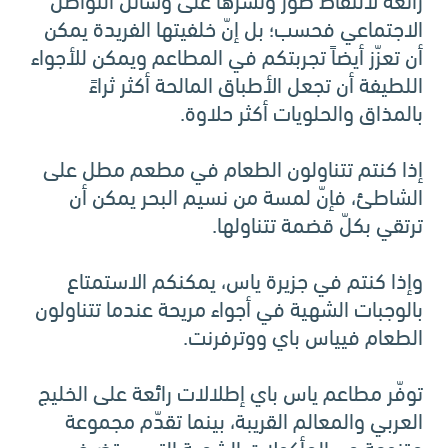
الاجتماعي فحسب؛ بل إنّ خلفيتها الفريدة يمكن
أن تعزّز أيضاً تجربتكم في المطاعم ويمكن للأجواء
اللطيفة أن تجعل الأطباق المالحة أكثر ثراءً
بالمذاق والحلويات أكثر حلاوة.
إذا كنتم تتناولون الطعام في مطعم مطل على
الشاطئ، فإنّ لمسة من نسيم البحر يمكن أن
ترتقي بكلّ قضمة تتناولها.
وإذا كنتم في جزيرة ياس، يمكنكم الاستمتاع
بالوجبات الشهية في أجواء مريحة عندما تتناولون
الطعام فيياس باي ووترفرنت.
توفّر مطاعم ياس باي إطلالات رائعة على الخليج
العربي والمعالم القريبة، بينما تقدّم مجموعة
متنوعة من المأكولات الشهية التي ستضيف