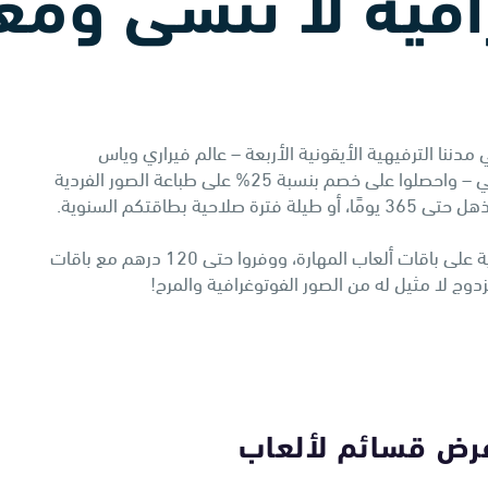
افية لا تنسى وم
دننا الترفيهية الأيقونية الأربعة – عالم فيراري وياس
ووتروورلد وعالم وارنر براذرز وسي وورلد جزيرة ياس، أبوظبي – واحصلوا على خصم بنسبة 25% على طباعة الصور الفردية
طاقتكم السنوية.
وهناك المزيد، اقضوا تجربة مشوقة مع الخصومات الحصرية على باقات ألعاب المهارة، ووفروا حتى 120 درهم مع باقات
رض قسائم لألعاب