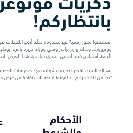
ذكريات فوتوغر
بانتظاركم!
استمتعوا بصور رقمية غير محدودة تخلّد أروع اللحظات في م
لأربعة أشخاص كحد أقصى. تسري صلاحية هذا العرض المذهل حتى 365 يومًا، أو طيلة فترة صلاحية ب
تبدأ من 230 درهم. لا تفوتوا فرصة الاستفادة من عرض مزدوج لا مثيل له من الصور الفوتوغرافية والمرح!
الأحكام
ع