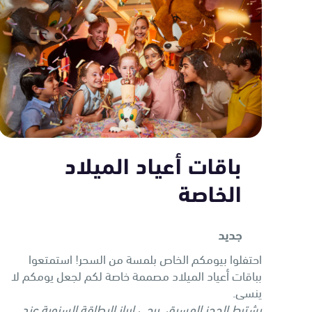
باقات أعياد الميلاد
الخاصة
جديد
احتفلوا بيومكم الخاص بلمسة من السحر! استمتعوا
بباقات أعياد الميلاد مصممة خاصة لكم لجعل يومكم لا
ينسى.
يشترط الحجز المسبق. يرجى إبراز البطاقة السنوية عند