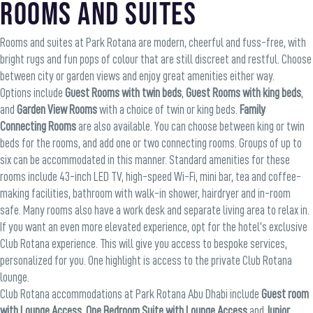
Rooms and Suites
Rooms and suites at Park Rotana are modern, cheerful and fuss-free, with
bright rugs and fun pops of colour that are still discreet and restful. Choose
between city or garden views and enjoy great amenities either way.
Options include
Guest Rooms with twin beds
,
Guest Rooms with king beds
,
and
Garden View Rooms
with a choice of twin or king beds.
Family
Connecting Rooms
are also available. You can choose between king or twin
beds for the rooms, and add one or two connecting rooms. Groups of up to
six can be accommodated in this manner. Standard amenities for these
rooms include 43-inch LED TV, high-speed Wi-Fi, mini bar, tea and coffee-
making facilities, bathroom with walk-in shower, hairdryer and in-room
safe. Many rooms also have a work desk and separate living area to relax in.
If you want an even more elevated experience, opt for the hotel’s exclusive
Club Rotana experience. This will give you access to bespoke services,
personalized for you. One highlight is access to the private Club Rotana
lounge.
Club Rotana accommodations at Park Rotana Abu Dhabi include
Guest room
with Lounge Access
,
One Bedroom Suite with Lounge Access
and
Junior